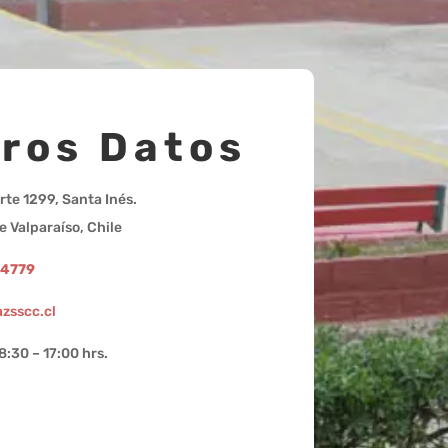
ros Datos
rte 1299, Santa Inés.
e Valparaíso, Chile
94779
zsscc.cl
8:30 – 17:00 hrs.