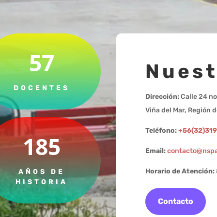
57
Nuest
DOCENTES
Dirección:
Calle 24 no
Viña del Mar, Región d
Teléfono:
+56(32)31
185
Email:
contacto@nspa
Horario de Atención:
AÑOS DE
HISTORIA
Contacto