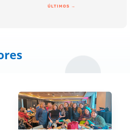
ÚLTIMOS
→
ores