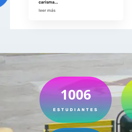
carisma...
leer más
1006
ESTUDIANTES