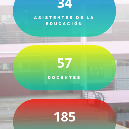
34
ASISTENTES DE LA
EDUCACIÓN
57
DOCENTES
185