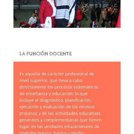
LA FUNCIÓN DOCENTE
Es aquella de carácter profesional de
nivel superior, que lleva a cabo
directamente los procesos sistemáticos
de enseñanza y educación; lo que
incluye el diagnóstico, planificación,
ejecución y evaluación de los mismos
procesos y de las actividades educativas
generales y complementarias que tienen
lugar en las unidades educacionales de
nivel Pre-básico, básico y medio.