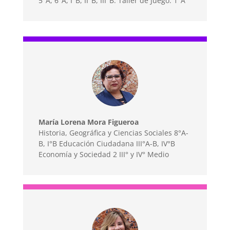
5°A, 6°A, I°B, II°B, III°B. Taller de Juego: 1°A
María Lorena Mora Figueroa
Historia, Geográfica y Ciencias Sociales 8°A-
B, I°B Educación Ciudadana III°A-B, IV°B
Economía y Sociedad 2 III° y IV° Medio