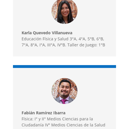
Karla Quevedo Villanueva
Educación Física y Salud 3°A, 4°A, 5°B, 6°B,
7°A, 8°A, I°A, III°A, IV°B. Taller de Juego: 1°B
Fabián Ramírez Ibarra
Física: I° y II° Medios Ciencias para la
Ciudadanía IV° Medios Ciencias de la Salud