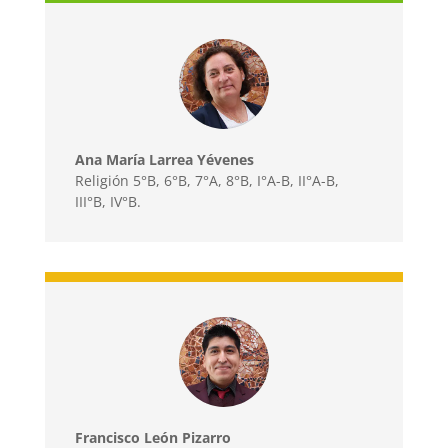
Ana María Larrea Yévenes
Religión 5°B, 6°B, 7°A, 8°B, I°A-B, II°A-B,
III°B, IV°B.
Francisco León Pizarro