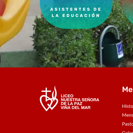
ASISTENTES DE
LA EDUCACIÓN
Me
Histo
Mens
Pasto
Galer