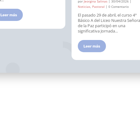
por
Jeorgina Salinas
|
30/04/2026
|
Noticias
,
Pastoral
| 0 Comentario
El pasado 29 de abril, el curso 4°
Leer más
Básico A del Liceo Nuestra Señor
de la Paz participó en una
significativa Jornada...
Leer más