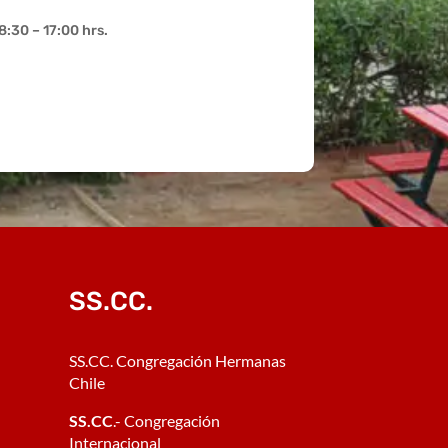
8:30 – 17:00 hrs.
SS.CC.
SS.CC. Congregación Hermanas
Chile
SS.CC
.- Congregación
Internacional