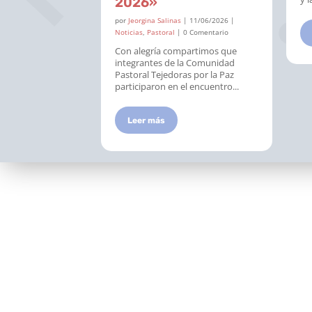
2026»
|
12/06/2026
|
0 Comentario
por
Jeorgina Salinas
|
11/06/2026
|
as, nuestra
Noticias
,
Pastoral
| 0 Comentario
iva se une a las
Con alegría compartimos que
los Sagrados
integrantes de la Comunidad
tes en todo...
Pastoral Tejedoras por la Paz
participaron en el encuentro...
Leer más