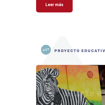
Leer más
+
PROYECTO EDUCATI
El arte 