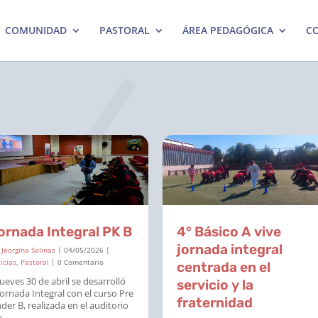
COMUNIDAD
PASTORAL
ÁREA PEDAGÓGICA
CO
ornada Integral PK B
4° Básico A vive
jornada integral
r
Jeorgina Salinas
|
04/05/2026
|
icias
,
Pastoral
| 0 Comentario
centrada en el
jueves 30 de abril se desarrolló
servicio y la
Jornada Integral con el curso Pre
fraternidad
der B, realizada en el auditorio
...