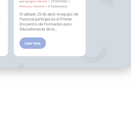
por
Jeorgina Salinas
|
27/04/2026
|
por
Jeorgina Salinas
|
2
Noticias
,
Pastoral
| 0 Comentario
Noticias
,
Pastoral
| 0 C
El sábado 25 de abril, el equipo de
El pasado 23 de abri
a
Pastoral participó en el Primer
horas, el Liceo Nue
Encuentro de Formación para
la Paz recibió la vis
Educadores/as de la...
estudiantes del...
Leer más
Leer más