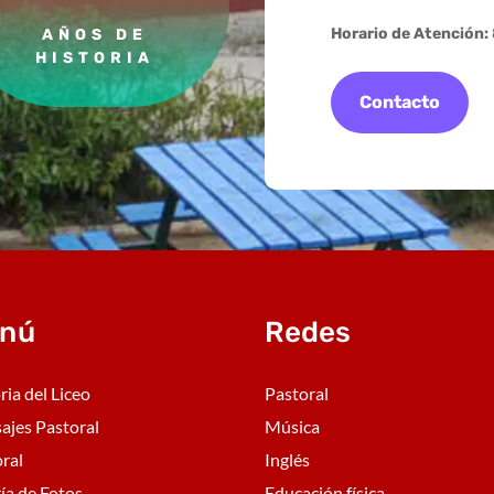
Horario de Atención:
AÑOS DE
HISTORIA
Contacto
nú
Redes
ria del Liceo
Pastoral
ajes Pastoral
Música
ral
Inglés
ía de Fotos
Educación física