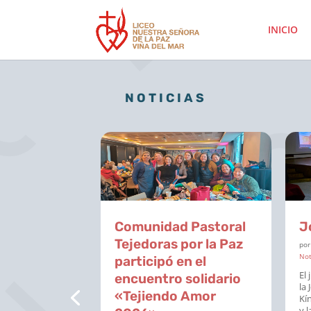
INICIO
NOTICIAS
dad
Comunidad Pastoral
J
celebra la
Tejedoras por la Paz
po
Not
os
participó en el
El 
Corazones
encuentro solidario
la 
 de María
«Tejiendo Amor
Kín
y la