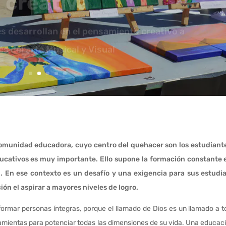
s desarrollan en el pensamiento creativo a
és del arte Musical y Visual
comunidad educadora, cuyo centro del quehacer son los estudiante
ducativos es muy importante. Ello supone la formación constante 
l. En ese contexto es un desafío y una exigencia para sus estudi
ión el aspirar a mayores niveles de logro.
rmar personas íntegras, porque el llamado de Dios es un llamado a t
rramientas para potenciar todas las dimensiones de su vida. Una educac