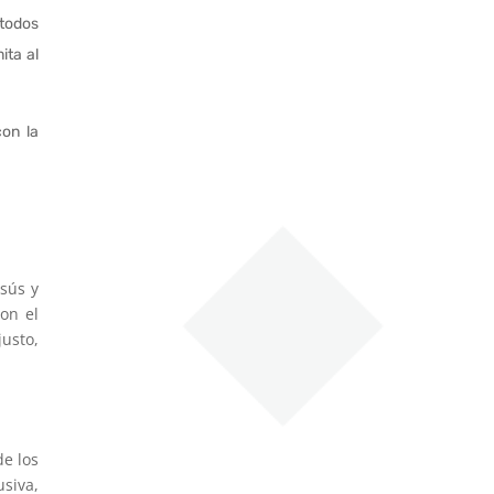
 todos
ita al
con la
esús y
on el
usto,
de los
siva,