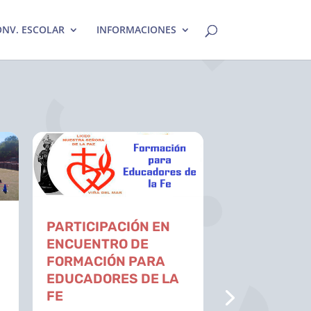
NV. ESCOLAR
INFORMACIONES
PARTICIPACIÓN EN
Vinculación 
ENCUENTRO DE
Facultad de
FORMACIÓN PARA
PUCV fortal
EDUCADORES DE LA
reflexión so
FE
práctica pas