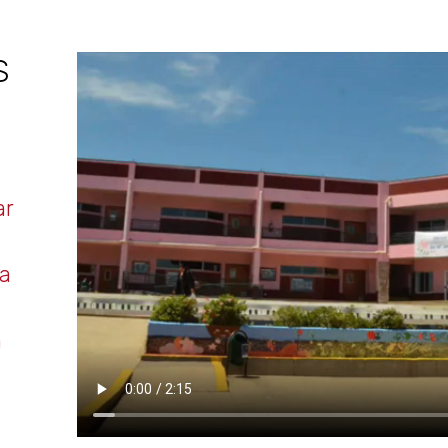
S
ar
ca
n