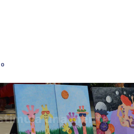
VO
estimula una mente
creativa