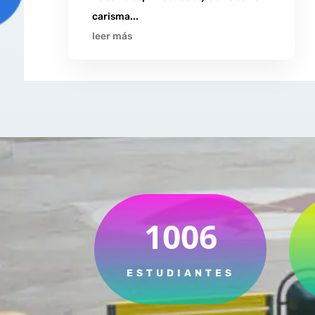
carisma...
leer más
1006
ESTUDIANTES