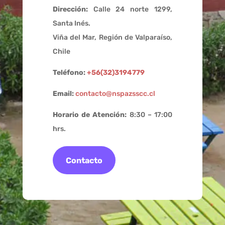
Dirección:
Calle 24 norte 1299,
Santa Inés.
Viña del Mar, Región de Valparaíso,
Chile
Teléfono:
+56(32)3194779
Email:
contacto@nspazsscc.cl
Horario de Atención:
8:30 – 17:00
hrs.
Contacto