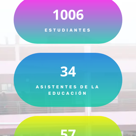
1006
ESTUDIANTES
34
ASISTENTES DE LA
EDUCACIÓN
57