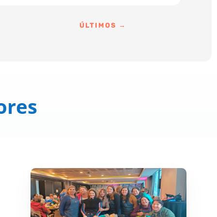
ÚLTIMOS
→
ores