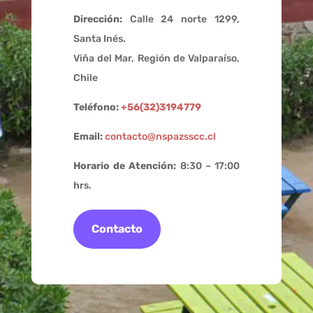
Dirección:
Calle 24 norte 1299,
Santa Inés.
Viña del Mar, Región de Valparaíso,
Chile
Teléfono:
+56(32)3194779
Email:
contacto@nspazsscc.cl
Horario de Atención:
8:30 – 17:00
hrs.
Contacto