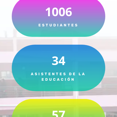
1006
ESTUDIANTES
34
ASISTENTES DE LA
EDUCACIÓN
57