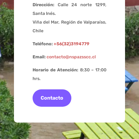
Dirección:
Calle 24 norte 1299,
Santa Inés.
Viña del Mar, Región de Valparaíso,
Chile
Teléfono:
+56(32)3194779
Email:
contacto@nspazsscc.cl
Horario de Atención:
8:30 – 17:00
hrs.
Contacto