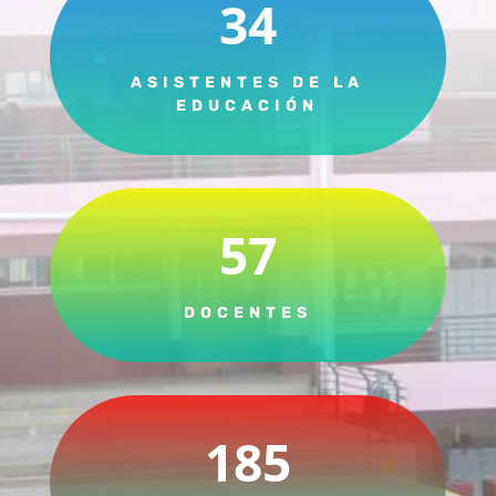
34
ASISTENTES DE LA
EDUCACIÓN
57
DOCENTES
185