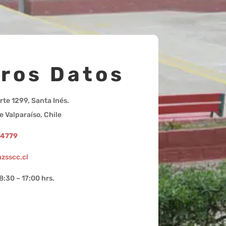
ros Datos
rte 1299, Santa Inés.
e Valparaíso, Chile
94779
zsscc.cl
8:30 – 17:00 hrs.