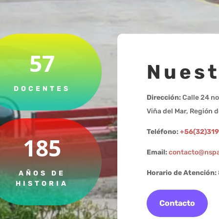
57
Nuest
DOCENTES
Dirección:
Calle 24 no
Viña del Mar, Región d
Teléfono:
+56(32)31
185
Email:
contacto@nspa
Horario de Atención:
AÑOS DE
HISTORIA
Contacto