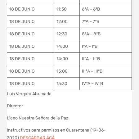
18 DE JUNIO
11:30
6°A – 6°B
18 DE JUNIO
12:00
7°A – 7°B
18 DE JUNIO
12:30
8°A – 8°B
18 DE JUNIO
14:00
I°A – I°B
18 DE JUNIO
14:00
II°A – II°B
18 DE JUNIO
15:00
III°A – III°B
18 DE JUNIO
15:30
IV°A – IV°B
Luis Vergara Ahumada
Director
Liceo Nuestra Señora de la Paz
Instructivos para permisos en Cuarentena (19-06-
2020)
DESCARGAR ACÁ