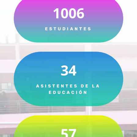
1006
ESTUDIANTES
34
ASISTENTES DE LA
EDUCACIÓN
57