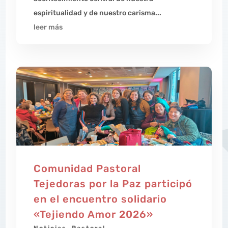
espiritualidad y de nuestro carisma...
leer más
Comunidad Pastoral
Tejedoras por la Paz participó
en el encuentro solidario
«Tejiendo Amor 2026»
Noticias
,
Pastoral