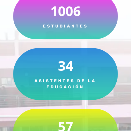
1006
ESTUDIANTES
34
ASISTENTES DE LA
EDUCACIÓN
57