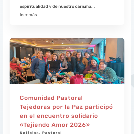
espiritualidad y de nuestro carisma...
leer más
Comunidad Pastoral
Tejedoras por la Paz participó
en el encuentro solidario
«Tejiendo Amor 2026»
Noticias
,
Pastoral