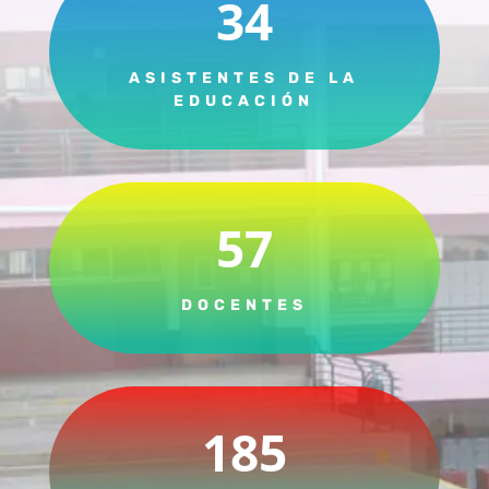
34
ASISTENTES DE LA
EDUCACIÓN
57
DOCENTES
185