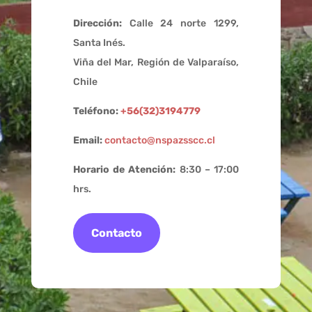
Dirección:
Calle 24 norte 1299,
Santa Inés.
Viña del Mar, Región de Valparaíso,
Chile
Teléfono:
+56(32)3194779
Email:
contacto@nspazsscc.cl
Horario de Atención:
8:30 – 17:00
hrs.
Contacto