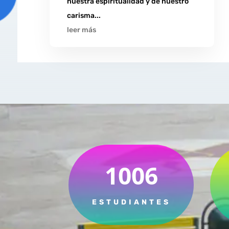
nuestra espiritualidad y de nuestro
carisma...
leer más
1006
ESTUDIANTES