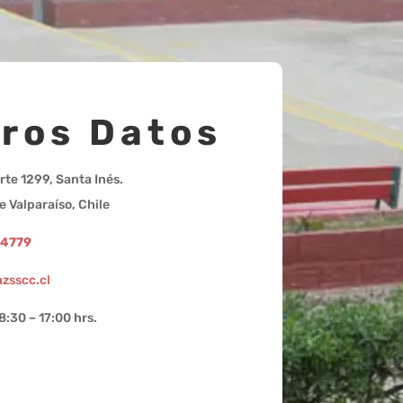
ros Datos
rte 1299, Santa Inés.
e Valparaíso, Chile
94779
zsscc.cl
8:30 – 17:00 hrs.