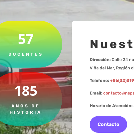
57
Nuest
DOCENTES
Dirección:
Calle 24 no
Viña del Mar, Región d
Teléfono:
+56(32)31
185
Email:
contacto@nspa
Horario de Atención:
AÑOS DE
HISTORIA
Contacto