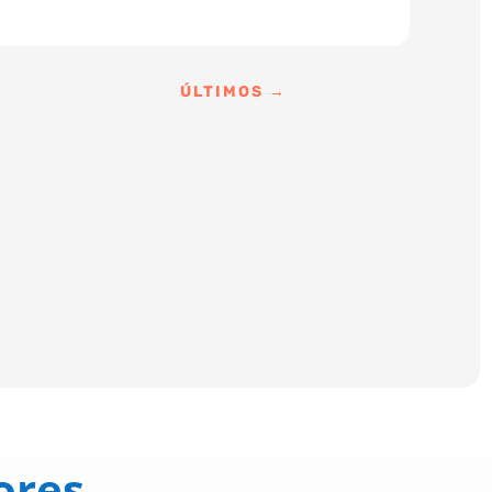
ÚLTIMOS
→
ores