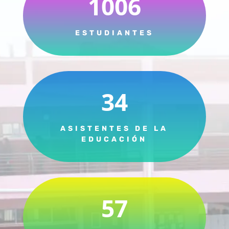
1006
ESTUDIANTES
34
ASISTENTES DE LA
EDUCACIÓN
57