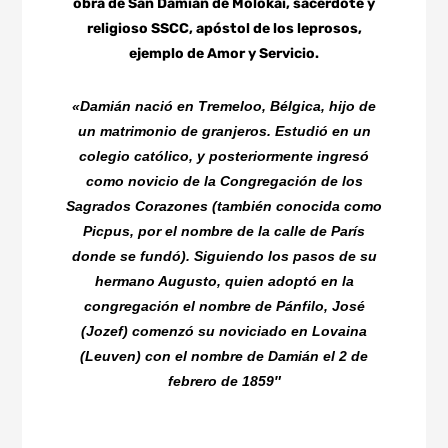
obra
de
San
Damián
de
Molokai
, sacerdote y
religioso SSCC, apóstol
de
los leprosos,
ejemplo
de
Amor y Servicio.
«Damián
nació en Tremeloo, Bélgica, hijo
de
un matrimonio
de
granjeros. Estudió en un
colegio católico, y posteriormente ingresó
como novicio
de
la Congregación
de
los
Sagrados Corazones (también conocida como
Picpus, por el nombre
de
la calle
de
París
donde se fundó). Siguiendo los pasos
de
su
hermano Augusto, quien adoptó en la
congregación el nombre
de
Pánfilo, José
(Jozef) comenzó su noviciado en Lovaina
(Leuven) con el nombre
de
Damián
el 2
de
febrero
de
1859″